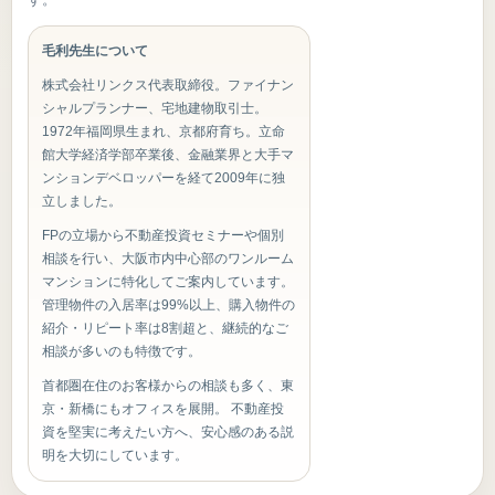
毛利先生について
株式会社リンクス代表取締役。ファイナン
シャルプランナー、宅地建物取引士。
1972年福岡県生まれ、京都府育ち。立命
館大学経済学部卒業後、金融業界と大手マ
ンションデベロッパーを経て2009年に独
立しました。
FPの立場から不動産投資セミナーや個別
相談を行い、大阪市内中心部のワンルーム
マンションに特化してご案内しています。
管理物件の入居率は99%以上、購入物件の
紹介・リピート率は8割超と、継続的なご
相談が多いのも特徴です。
首都圏在住のお客様からの相談も多く、東
京・新橋にもオフィスを展開。 不動産投
資を堅実に考えたい方へ、安心感のある説
明を大切にしています。