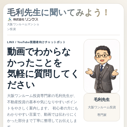
毛利先生に聞いてみよう！
大阪ワンルームマンショ
ン投資
LINX / YouTube視聴者向けチャットボット
動画でわからな
かったことを
気軽に質問してく
ださい
大阪ワンルーム投資専門家の毛利先生が、
毛利先生
不動産投資の基本や気になりやすいポイン
大阪ワンルーム投資
トをやさしく案内します。 初心者の方にも
わかりやすい言葉で、動画では伝わりにく
専門家
かった部分まで丁寧に整理してお伝えしま
す。